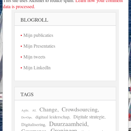
This site uses Akismet to reduce spam.
Learn how your comment
data is processed.
BLOGROLL
Mijn publicaties
Mijn Presentaties
Mijn tweets
Mijn LinkedIn
TAGS
Crowdsourcing
Change
Agile
AI
Digitale strategie
digitaal leiderschap
DevOps
Duurzaamheid
Digitalisering
Groningen
Governance