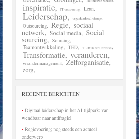
Het nieuwe werken
inspiratie
Lean
IT outsourcing
Leiderschap
organizational change
Regie
sociaal
Outsourcing
Social
netwerk
Social media
sourcing
Sourcing
Teamontwikkeling
TED
TEDxHanzeUniverstiy
veranderen
Transformatie
Zelforganisatie
verandermanagement
zorg
RECENTE BERICHTEN
Digitaal leiderschap in het AI-tijdperk: van
wendbaar naar antifragiel
Regievoering; nog steeds een actueel
onderwerp