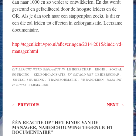
dan naar 1000 en zo verder te ontwikkelen. En dat wordt
gesteund en gefaciliteerd door de hoogste leiders en de
OR. Als je dan toch naar een stappenplan zoekt, is dit er
een die zal leiden tot effecten in zelforganisatie. Leerzame
documentaire.
http://tegenlicht.vpro.nl/afleveringen/2014-2015/einde-vd-
manager.html
DIT BERICHT WERD GEPLAATST IN
LEIDERSCHAP
,
REGIE
,
SOCIAL
SOURCING
,
ZELFORGANISATIE
EN GETAGD MET
LEIDERSCHAP
,
SOCIAL SOURCING
,
TRANSFORMATIE
,
VERANDEREN
. MAAK DIT
FAVORIET
PERMALINK
.
Berichtnavigatie
←
PREVIOUS
NEXT
→
ÉÉN REACTIE OP “
HET EINDE VAN DE
MANAGER, NABESCHOUWING TEGENLICHT
DOCUMENTAIRE
”