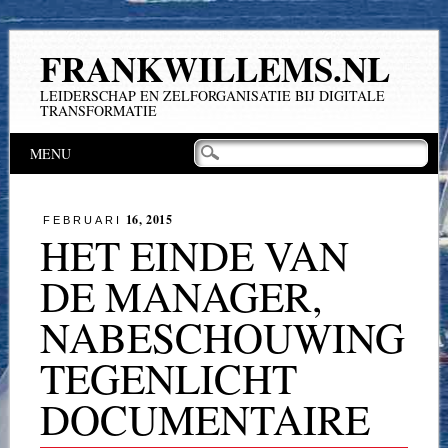
FRANKWILLEMS.NL
LEIDERSCHAP EN ZELFORGANISATIE BIJ DIGITALE
TRANSFORMATIE
Hoofdmenu
Naar
MENU
de
inhoud
springen
16, 2015
FEBRUARI
HET EINDE VAN
DE MANAGER,
NABESCHOUWING
TEGENLICHT
DOCUMENTAIRE