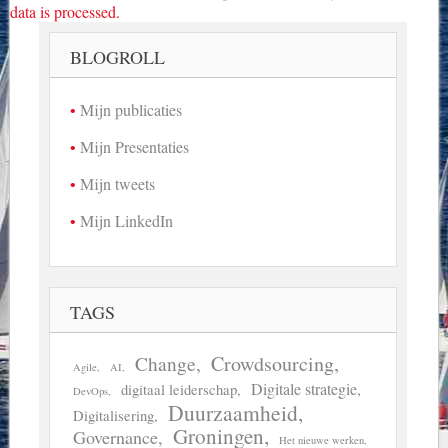
data is processed.
BLOGROLL
Mijn publicaties
Mijn Presentaties
Mijn tweets
Mijn LinkedIn
TAGS
Crowdsourcing
Change
Agile
AI
Digitale strategie
digitaal leiderschap
DevOps
Duurzaamheid
Digitalisering
Groningen
Governance
Het nieuwe werken