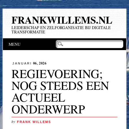
FRANKWILLEMS.NL
LEIDERSCHAP EN ZELFORGANISATIE BIJ DIGITALE
TRANSFORMATIE
Hoofdmenu
Naar
MENU
de
inhoud
springen
06, 2026
JANUARI
REGIEVOERING;
NOG STEEDS EEN
ACTUEEL
ONDERWERP
by
FRANK WILLEMS