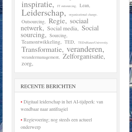
inspiratie
Lean
IT outsourcing
Leiderschap
organizational change
Regie
sociaal
Outsourcing
Social
netwerk
Social media
sourcing
Sourcing
Teamontwikkeling
TED
TEDxHanzeUniverstiy
veranderen
Transformatie
Zelforganisatie
verandermanagement
zorg
RECENTE BERICHTEN
Digitaal leiderschap in het AI-tijdperk: van
wendbaar naar antifragiel
Regievoering; nog steeds een actueel
onderwerp