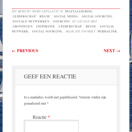
DIT BERICHT WERD GEPLAATST IN
DIGITALISERING
,
LEIDERSCHAP
,
REGIE
,
SOCIAL MEDIA
,
SOCIAL SOURCING
,
SOCIALE NETWERKEN
,
SOURCING
EN GETAGD MET
GRONINGEN
,
INSPIRATIE
,
LEIDERSCHAP
,
REGIE
,
SOCIAAL
NETWERK
,
SOCIAL SOURCING
. MAAK DIT FAVORIET
PERMALINK
.
Berichtnavigatie
←
PREVIOUS
NEXT
→
GEEF EEN REACTIE
Je e-mailadres wordt niet gepubliceerd.
Vereiste velden zijn
gemarkeerd met
*
Reactie
*