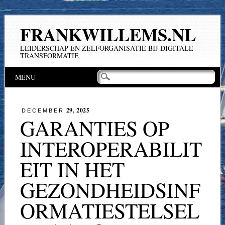
FRANKWILLEMS.NL
LEIDERSCHAP EN ZELFORGANISATIE BIJ DIGITALE
TRANSFORMATIE
Hoofdmenu
Naar
MENU
de
inhoud
springen
29, 2025
DECEMBER
GARANTIES OP
INTEROPERABILIT
EIT IN HET
GEZONDHEIDSINF
ORMATIESTELSEL