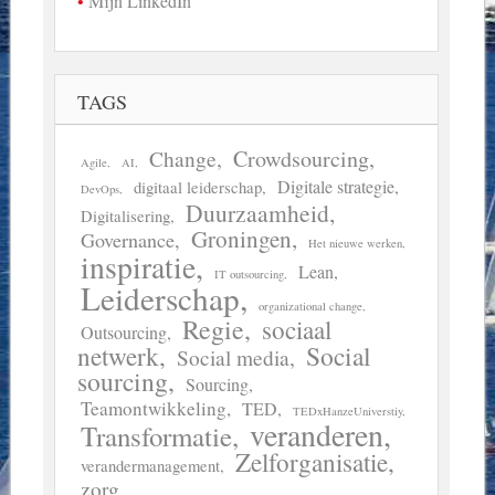
Mijn LinkedIn
TAGS
Crowdsourcing
Change
Agile
AI
Digitale strategie
digitaal leiderschap
DevOps
Duurzaamheid
Digitalisering
Groningen
Governance
Het nieuwe werken
inspiratie
Lean
IT outsourcing
Leiderschap
organizational change
Regie
sociaal
Outsourcing
Social
netwerk
Social media
sourcing
Sourcing
Teamontwikkeling
TED
TEDxHanzeUniverstiy
veranderen
Transformatie
Zelforganisatie
verandermanagement
zorg