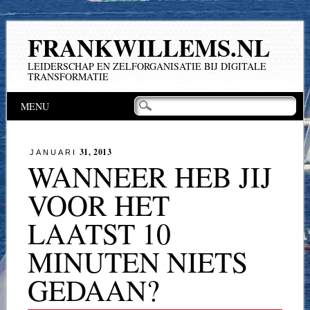
FRANKWILLEMS.NL
LEIDERSCHAP EN ZELFORGANISATIE BIJ DIGITALE
TRANSFORMATIE
Hoofdmenu
Naar
MENU
de
inhoud
springen
31, 2013
JANUARI
WANNEER HEB JIJ
VOOR HET
LAATST 10
MINUTEN NIETS
GEDAAN?