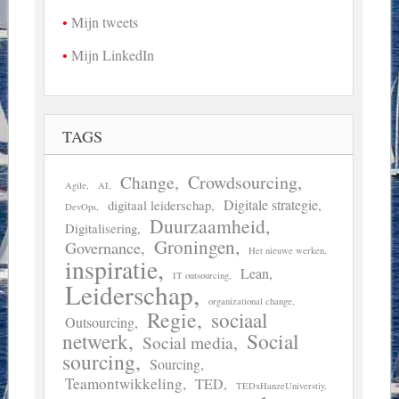
Mijn tweets
Mijn LinkedIn
TAGS
Crowdsourcing
Change
Agile
AI
Digitale strategie
digitaal leiderschap
DevOps
Duurzaamheid
Digitalisering
Groningen
Governance
Het nieuwe werken
inspiratie
Lean
IT outsourcing
Leiderschap
organizational change
Regie
sociaal
Outsourcing
Social
netwerk
Social media
sourcing
Sourcing
Teamontwikkeling
TED
TEDxHanzeUniverstiy