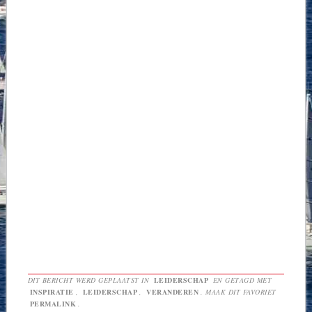
Bekijk de video in andere
formaten.
DIT BERICHT WERD GEPLAATST IN
LEIDERSCHAP
EN GETAGD MET
INSPIRATIE
,
LEIDERSCHAP
,
VERANDEREN
. MAAK DIT FAVORIET
PERMALINK
.