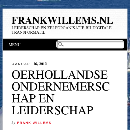
FRANKWILLEMS.NL
LEIDERSCHAP EN ZELFORGANISATIE BIJ DIGITALE
TRANSFORMATIE
Hoofdmenu
Naar
MENU
de
inhoud
springen
16, 2013
JANUARI
OERHOLLANDSE
ONDERNEMERSC
HAP EN
LEIDERSCHAP
by
FRANK WILLEMS