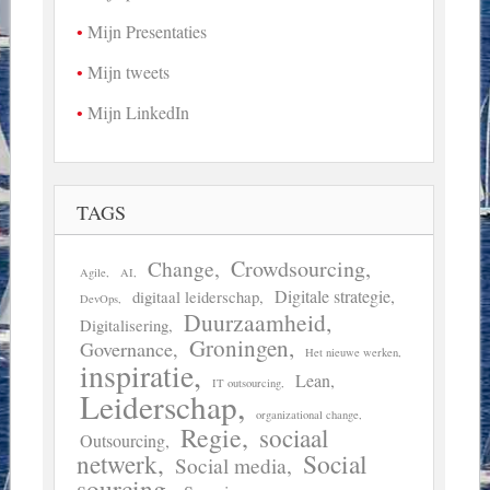
Mijn Presentaties
Mijn tweets
Mijn LinkedIn
TAGS
Crowdsourcing
Change
Agile
AI
Digitale strategie
digitaal leiderschap
DevOps
Duurzaamheid
Digitalisering
Groningen
Governance
Het nieuwe werken
inspiratie
Lean
IT outsourcing
Leiderschap
organizational change
Regie
sociaal
Outsourcing
Social
netwerk
Social media
sourcing