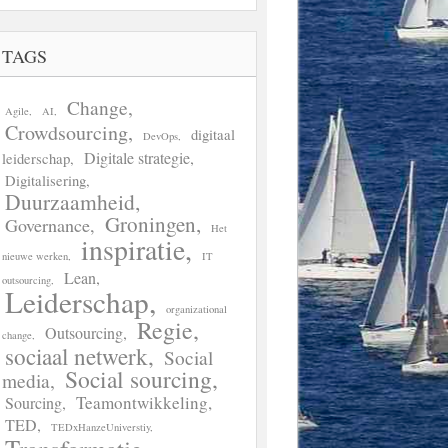
TAGS
Change
Agile
AI
Crowdsourcing
digitaal
DevOps
Digitale strategie
leiderschap
Digitalisering
Duurzaamheid
Groningen
Governance
Het
inspiratie
nieuwe werken
IT
Lean
outsourcing
Leiderschap
organizational
Regie
Outsourcing
change
sociaal netwerk
Social
Social sourcing
media
Teamontwikkeling
Sourcing
TED
TEDxHanzeUniverstiy