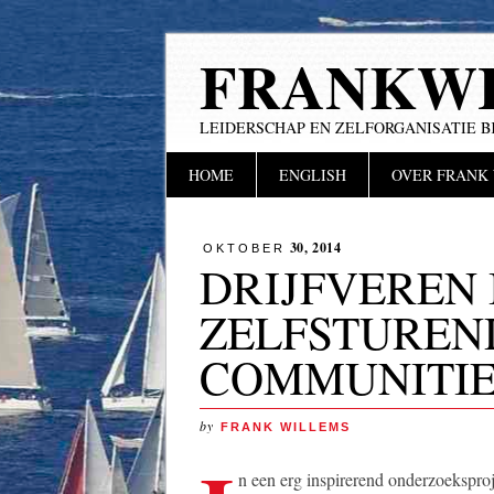
FRANKWI
LEIDERSCHAP EN ZELFORGANISATIE B
Hoofdmenu
Naar
HOME
ENGLISH
OVER FRANK
de
inhoud
springen
30, 2014
OKTOBER
DRIJFVEREN 
ZELFSTUREND
COMMUNITIE
by
FRANK WILLEMS
n een erg inspirerend onderzoekspro