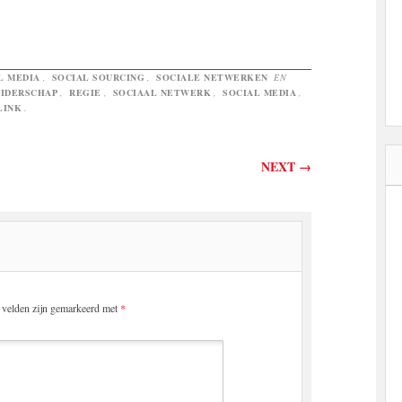
L MEDIA
,
SOCIAL SOURCING
,
SOCIALE NETWERKEN
EN
IDERSCHAP
,
REGIE
,
SOCIAAL NETWERK
,
SOCIAL MEDIA
,
LINK
.
NEXT
→
e velden zijn gemarkeerd met
*