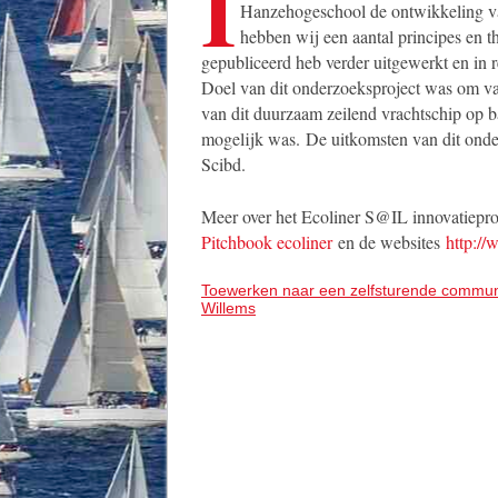
I
Hanzehogeschool de ontwikkeling va
hebben wij een aantal principes en t
gepubliceerd heb verder uitgewerkt en in r
Doel van dit onderzoeksproject was om vas
van dit duurzaam zeilend vrachtschip op b
mogelijk was. De uitkomsten van dit onde
Scibd.
Meer over het Ecoliner S@IL innovatiepro
Pitchbook ecoliner
en de websites
http://
Toewerken naar een zelfsturende communi
Willems