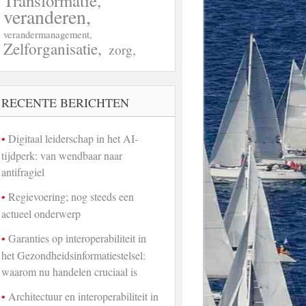
Transformatie
veranderen
verandermanagement
Zelforganisatie
zorg
RECENTE BERICHTEN
Digitaal leiderschap in het AI-
tijdperk: van wendbaar naar
antifragiel
Regievoering; nog steeds een
actueel onderwerp
Garanties op interoperabiliteit in
het Gezondheidsinformatiestelsel:
waarom nu handelen cruciaal is
Architectuur en interoperabiliteit in