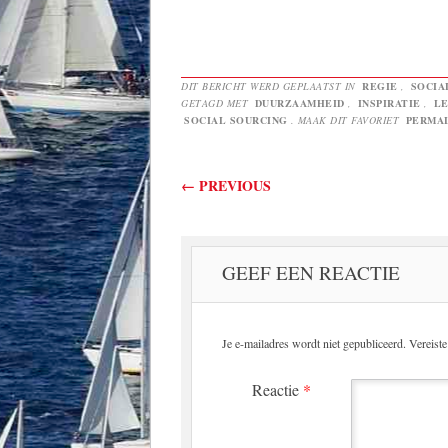
DIT BERICHT WERD GEPLAATST IN
REGIE
,
SOCIA
GETAGD MET
DUURZAAMHEID
,
INSPIRATIE
,
LE
SOCIAL SOURCING
. MAAK DIT FAVORIET
PERMA
Berichtnavigatie
←
PREVIOUS
GEEF EEN REACTIE
Je e-mailadres wordt niet gepubliceerd.
Vereist
Reactie
*